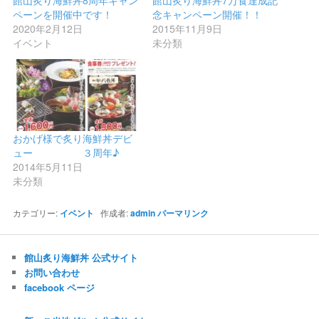
館山炙り海鮮丼8周年キャン
館山炙り海鮮丼7万食達成記
ペーンを開催中です！
念キャンペーン開催！！
2020年2月12日
2015年11月9日
イベント
未分類
おかげ様で炙り海鮮丼デビ
ュー ３周年♪
2014年5月11日
未分類
カテゴリー:
イベント
作成者:
admin
パーマリンク
館山炙り海鮮丼 公式サイト
お問い合わせ
facebook ページ