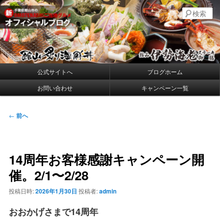
メ
千葉県館山の新・プレミアムご当地グルメ
検
イ
索
ン
コ
館山炙り海鮮丼・館山伊勢海老ステー
ン
キ御膳 公式ブログ
テ
ン
メ
公式サイトへ
ブログホーム
ツ
イ
へ
お問い合わせ
キャンペーン一覧
ン
移
メ
動
ニ
投
←
前へ
ュ
稿
ー
ナ
ビ
14周年お客様感謝キャンペーン開
ゲ
ー
催。2/1〜2/28
シ
ョ
投稿日時:
2026年1月30日
投稿者:
admin
ン
おおかげさまで14周年