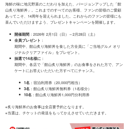
海鮮の味に地元野菜のこだわりを加えた、バージョンアップした「館
山炙り海鮮丼」。これまでのすべてのお客様、ファンの皆様のご愛顧
あってこそ、14周年を迎えられました。これからのファンの皆様にも
喜んでいただけますよう、プレゼントキャンペーンを開催します。
開催期間
：2026年 2月1日（日）～2月28日（土）
全員プレゼント
：
期間中、館山炙り海鮮丼を食した方全員に「ご当地グルメ オリ
ジナルクリアファイル」をプレゼント。
抽選で14名様に
：
期間中、各店で「館山炙り海鮮丼」のお食事をされた方で、アン
ケートにお答えいただいた方すべてにチャンス。
1名
：宿泊利用券（20,000円相当）
3名
：館山炙り海鮮丼無料券（1名様分）
10名
：館山炙り海鮮丼1,000円分利用券
※炙り海鮮丼のお食事は全店要予約となります。
※当選は、チケットの発送をもってかえさせていただきます。