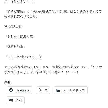
ニーを行います！！！
「波奈総本店」と「漁師茶屋伊戸だいぼ工房」はご予約のお客さまで
売り切れになりました。
その他3店舗
「おしゃれ鮨海の花」
「休暇村館山」
「いこいの村たてやま」は
11：00現在残食あります！ぜひ、館山炙り海鮮丼をたべて、「たてや
ま八犬伝まんじゅう」をGETして下さい！（＾－＾）
共有:
Facebook
X
メールアドレス
印刷