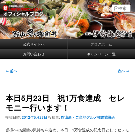
メ
千葉県館山の新・プレミアムご当地グルメ
検
イ
索
ン
コ
館山炙り海鮮丼・館山伊勢海老ステー
ン
キ御膳 公式ブログ
テ
ン
メ
公式サイトへ
ブログホーム
ツ
イ
へ
お問い合わせ
キャンペーン一覧
ン
移
メ
動
ニ
投
←
前へ
次へ
→
ュ
稿
ー
ナ
ビ
本日5月23日 祝1万食達成 セレ
ゲ
ー
モニー行います！
シ
ョ
投稿日時:
2012年5月23日
投稿者:
館山新・ご当地グルメ推進協議会
ン
皆様への感謝の気持ちを込め、本日 1万食達成の記念日としてセレモ