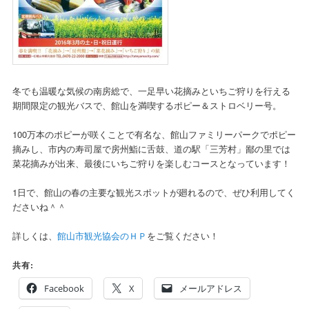
冬でも温暖な気候の南房総で、一足早い花摘みといちご狩りを行える
期間限定の観光バスで、館山を満喫するポピー＆ストロベリー号。
100万本のポピーが咲くことで有名な、館山ファミリーパークでポピー
摘みし、市内の寿司屋で房州鮨に舌鼓、道の駅「三芳村」鄙の里では
菜花摘みが出来、最後にいちご狩りを楽しむコースとなっています！
1日で、館山の春の主要な観光スポットが廻れるので、ぜひ利用してく
ださいね＾＾
詳しくは、
館山市観光協会のＨＰ
をご覧ください！
共有:
Facebook
X
メールアドレス