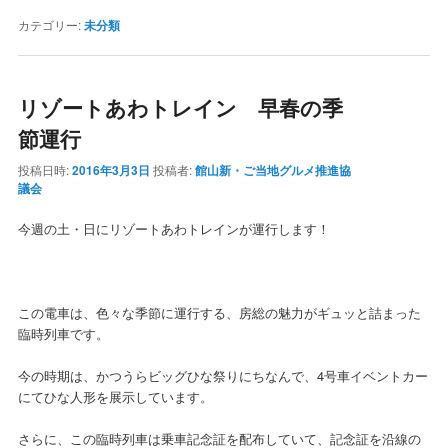
カテゴリー:
未分類
リゾートあわトレイン 早春の季
節運行
投稿日時:
2016年3月3日
投稿者:
館山新・ご当地グルメ推進協
議会
今週の土・日にリゾートあわトレインが運行します！
この電車は、色々な季節に運行する、房総の魅力がギュッと詰まった
臨時列車です。
今の時期は、かつうらビッグひな祭りにちなんで、4号車イベントカー
にてひな人形を展示しています。
さらに、この臨時列車は乗車記念証を配布していて、記念証を沿線の