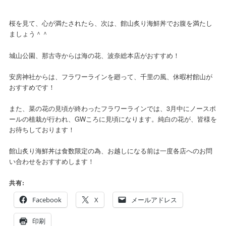
桜を見て、心が満たされたら、次は、館山炙り海鮮丼でお腹を満たし
ましょう＾＾
城山公園、那古寺からは海の花、波奈総本店がおすすめ！
安房神社からは、フラワーラインを廻って、千里の風、休暇村館山が
おすすめです！
また、菜の花の見頃が終わったフラワーラインでは、3月中にノースポ
ールの植栽が行われ、GWころに見頃になります。純白の花が、皆様を
お待ちしております！
館山炙り海鮮丼は食数限定の為、お越しになる前は一度各店へのお問
い合わせをおすすめします！
共有:
Facebook
X
メールアドレス
印刷