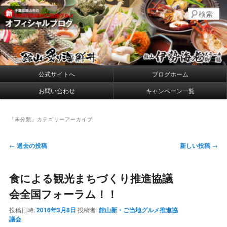
メ
サ
千葉県館山の新・プレミアムご当地グルメ
検
イ
ブ
索
ン
コ
コ
ン
館山炙り海鮮丼・館山伊勢海老ステー
ン
テ
キ御膳 公式ブログ
テ
ン
ン
ツ
メ
公式サイトへ
ブログホーム
ツ
へ
イ
へ
移
お問い合わせ
キャンペーン一覧
ン
移
動
メ
動
ニ
「
未分類
」カテゴリーアーカイブ
ュ
ー
投
←
過去の投稿
新しい投稿
→
稿
ナ
食による観光まちづくり推進協議
ビ
ゲ
会全国フォーラム！！
ー
シ
投稿日時:
2016年3月8日
投稿者:
館山新・ご当地グルメ推進協
ョ
議会