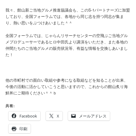
我々、館山新ご当地グルメ推進協議会も、このS-1パートナーズに加盟
しており、全国フォーラムでは、各地から同じ志を持つ同志が集ま
り、熱い思いをぶつけあいました＾＾
全国フォーラムでは、じゃらんリサーチセンターの空飛ぶご当地グル
メプロデューサーであるヒロ中田氏より講演をいただき、また各地の
仲間たちのご当地グルメの販売状況等、有益な情報を交換しあいまし
た！
他の市町村での面白い取組や参考になる取組などを知ることが出来、
今後の活動に活かしていこうと思いますので、これからの館山炙り海
鮮丼にご期待ください＾＾ｂ
共有:
Facebook
X
メールアドレス
印刷