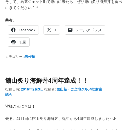
そして、高速ジェット船で館山に来たら、ぜひ館山炙り海鮮丼を食べ
にきてください＾＾
共有:
Facebook
X
メールアドレス
印刷
カテゴリー:
未分類
館山炙り海鮮丼4周年達成！！
投稿日時:
2016年2月3日
投稿者:
館山新・ご当地グルメ推進協
議会
皆様こんにちは！
去る、2月1日に館山炙り海鮮丼、誕生から4周年達成しました～♪