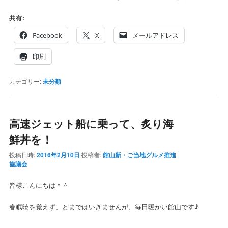
共有:
Facebook
X
メールアドレス
印刷
カテゴリー:
未分類
高速ジェット船に乗って、炙り海
鮮丼を！
投稿日時:
2016年2月10日
投稿者:
館山新・ご当地グルメ推進
協議会
皆様こんにちは＾＾
春眠暁を覚えず、とまではいきませんが、毎日暖かい館山です♪