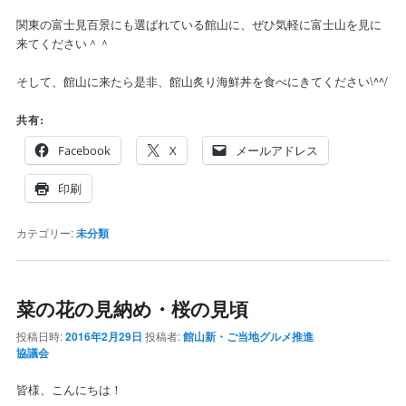
関東の富士見百景にも選ばれている館山に、ぜひ気軽に富士山を見に
来てください＾＾
そして、館山に来たら是非、館山炙り海鮮丼を食べにきてください\^^/
共有:
Facebook
X
メールアドレス
印刷
カテゴリー:
未分類
菜の花の見納め・桜の見頃
投稿日時:
2016年2月29日
投稿者:
館山新・ご当地グルメ推進
協議会
皆様、こんにちは！