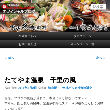
メ
千葉県館山の新・プレミアムご当地グルメ
検
イ
索
ン
コ
館山炙り海鮮丼・館山伊勢海老ステー
ン
キ御膳 公式ブログ
テ
ン
メ
公式サイトへ
ブログホーム
ツ
イ
へ
お問い合わせ
キャンペーン一覧
ン
移
メ
動
ニ
投
←
前へ
次へ
→
ュ
稿
ー
ナ
ビ
たてやま温泉 千里の風
ゲ
ー
投稿日時:
2016年2月2日
投稿者:
館山新・ご当地グルメ推進協議会
シ
ョ
皆様、ブログの更新が遅れて、本当に申し訳ないです＞＜
ン
本年も、館山炙り海鮮丼、館山伊勢海老ステーキ御膳をよろしくお願
いいたします！