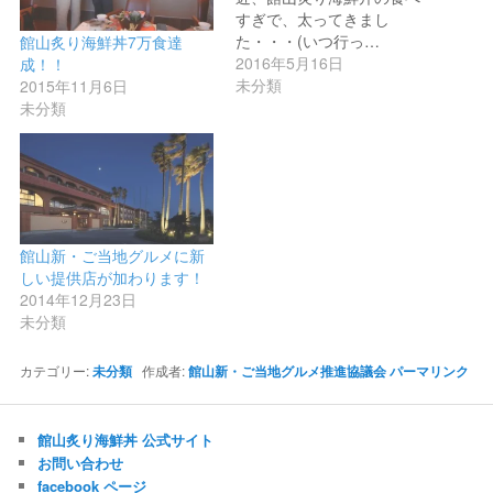
すぎで、太ってきまし
た・・・(いつ行っ…
館山炙り海鮮丼7万食達
2016年5月16日
成！！
未分類
2015年11月6日
未分類
館山新・ご当地グルメに新
しい提供店が加わります！
2014年12月23日
未分類
カテゴリー:
未分類
作成者:
館山新・ご当地グルメ推進協議会
パーマリンク
館山炙り海鮮丼 公式サイト
お問い合わせ
facebook ページ