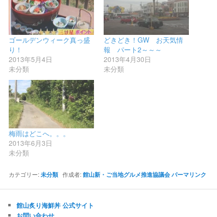
ゴールデンウィーク真っ盛
どきどき！GW お天気情
り！
報 パート2～～～
2013年5月4日
2013年4月30日
未分類
未分類
梅雨はどこへ。。。
2013年6月3日
未分類
カテゴリー:
未分類
作成者:
館山新・ご当地グルメ推進協議会
パーマリンク
館山炙り海鮮丼 公式サイト
お問い合わせ