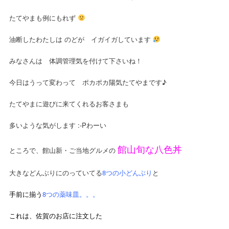
たてやまも例にもれず
油断したわたしは のどが イガイガしています
みなさんは 体調管理気を付けて下さいね！
今日はうって変わって ポカポカ陽気たてやまです♪
たてやまに遊びに来てくれるお客さまも
多いような気がします :-Pわーい
館山旬な八色丼
ところで、館山新・ご当地グルメの
大きなどんぶりにのっていてる
8つの小どんぶり
と
手前に揃う
8つの薬味皿。。。
これは、佐賀のお店に注文した