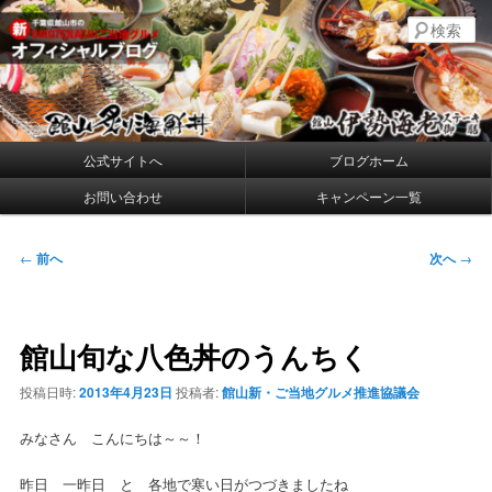
メ
千葉県館山の新・プレミアムご当地グルメ
検
イ
索
ン
コ
館山炙り海鮮丼・館山伊勢海老ステー
ン
キ御膳 公式ブログ
テ
ン
メ
公式サイトへ
ブログホーム
ツ
イ
へ
お問い合わせ
キャンペーン一覧
ン
移
メ
動
ニ
投
←
前へ
次へ
→
ュ
稿
ー
ナ
ビ
館山旬な八色丼のうんちく
ゲ
ー
投稿日時:
2013年4月23日
投稿者:
館山新・ご当地グルメ推進協議会
シ
ョ
みなさん こんにちは～～！
ン
昨日 一昨日 と 各地で寒い日がつづきましたね