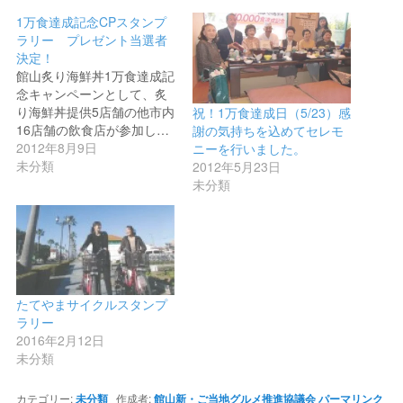
1万食達成記念CPスタンプ
ラリー プレゼント当選者
決定！
館山炙り海鮮丼1万食達成記
念キャンペーンとして、炙
り海鮮丼提供5店舗の他市内
祝！1万食達成日（5/23）感
16店舗の飲食店が参加し…
謝の気持ちを込めてセレモ
2012年8月9日
ニーを行いました。
未分類
2012年5月23日
未分類
たてやまサイクルスタンプ
ラリー
2016年2月12日
未分類
カテゴリー:
未分類
作成者:
館山新・ご当地グルメ推進協議会
パーマリンク