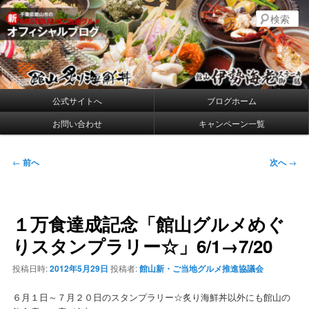
メ
千葉県館山の新・プレミアムご当地グルメ
検
イ
索
ン
コ
館山炙り海鮮丼・館山伊勢海老ステー
ン
キ御膳 公式ブログ
テ
ン
メ
公式サイトへ
ブログホーム
ツ
イ
へ
お問い合わせ
キャンペーン一覧
ン
移
メ
動
ニ
投
←
前へ
次へ
→
ュ
稿
ー
ナ
ビ
１万食達成記念「館山グルメめぐ
ゲ
ー
りスタンプラリー☆」6/1→7/20
シ
ョ
投稿日時:
2012年5月29日
投稿者:
館山新・ご当地グルメ推進協議会
ン
６月１日～７月２０日のスタンプラリー☆炙り海鮮丼以外にも館山の