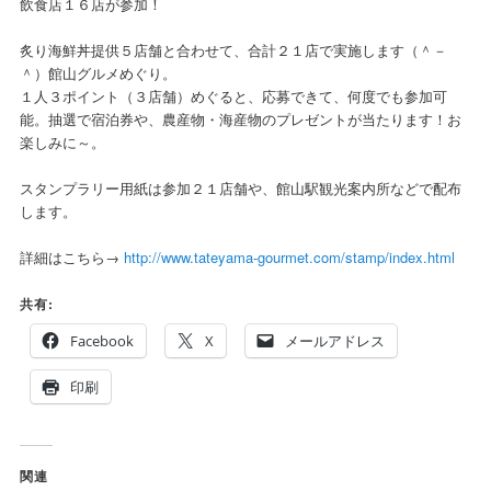
飲食店１６店が参加！
炙り海鮮丼提供５店舗と合わせて、合計２１店で実施します（＾－
＾）館山グルメめぐり。
１人３ポイント（３店舗）めぐると、応募できて、何度でも参加可
能。抽選で宿泊券や、農産物・海産物のプレゼントが当たります！お
楽しみに～。
スタンプラリー用紙は参加２１店舗や、館山駅観光案内所などで配布
します。
詳細はこちら→
http://www.tateyama-gourmet.com/stamp/index.html
共有:
Facebook
X
メールアドレス
印刷
関連