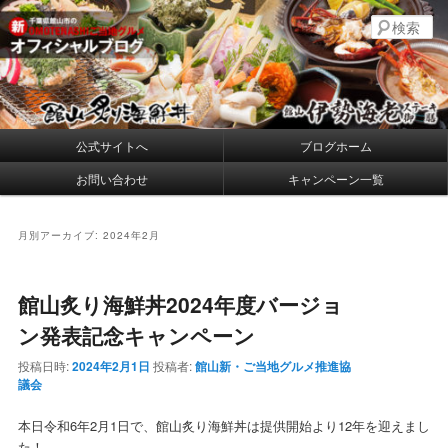
メ
サ
千葉県館山の新・プレミアムご当地グルメ
検
イ
ブ
索
ン
コ
コ
ン
館山炙り海鮮丼・館山伊勢海老ステー
ン
テ
キ御膳 公式ブログ
テ
ン
ン
ツ
メ
公式サイトへ
ブログホーム
ツ
へ
イ
へ
移
お問い合わせ
キャンペーン一覧
ン
移
動
メ
動
ニ
月別アーカイブ:
2024年2月
ュ
ー
館山炙り海鮮丼2024年度バージョ
ン発表記念キャンペーン
投稿日時:
2024年2月1日
投稿者:
館山新・ご当地グルメ推進協
議会
本日令和6年2月1日で、館山炙り海鮮丼は提供開始より12年を迎えまし
た！