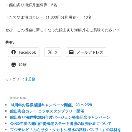
・館山炙り海鮮丼無料券 5名
・たてやま海自カレー（1,000円分利用券） 10名
ぜひ、この機会に新しくなった館山炙り海鮮丼をご賞味ください！
共有:
Facebook
X
メールアドレス
印刷
カテゴリー:
未分類
最近の投稿
14周年お客様感謝キャンペーン開催。2/1〜2/28
館山海自カレー コラボスタンプラリー開催
館山炙り海鮮丼2024年度バージョン発表記念キャンペーン
令和5年度の館山伊勢海老ステーキ御膳の販売休止について
フジテレビ「ぶらサタ・タカトシ温水の路線バスで！」の取材を